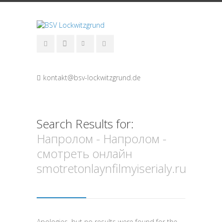
kontakt@bsv-lockwitzgrund.de
Search Results for:
Напролом - Напролом -
смотреть онлайн
smotretonlaynfilmyiserialy.ru
Apologies, but no results were found for the