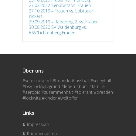
27.03.2022 Serkowitz vs. Frauen
27.10.2019 – Frauen vs. Löbtauer
Kickers
29.09.2019 – Radeberg 2. vs. Frauen
30.08.2020 SV Waldenburg vs.
BSV/Lichtenberg Frauen
Über uns
#verein #sport #freunde #fussball #volleyball
#bsv-lockwitzgrund #leben #bunt #familie
#aerobic #zusammenhalt #tolerant #dresden
#lockwitz #kinder #weltoffen
Links
Impressum
Kummerkasten