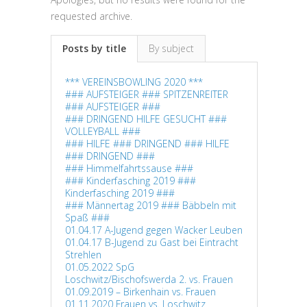
requested archive.
Posts by title
By subject
*** VEREINSBOWLING 2020 ***
### AUFSTEIGER ### SPITZENREITER
### AUFSTEIGER ###
### DRINGEND HILFE GESUCHT ###
VOLLEYBALL ###
### HILFE ### DRINGEND ### HILFE
### DRINGEND ###
### Himmelfahrtssause ###
### Kinderfasching 2019 ###
Kinderfasching 2019 ###
### Männertag 2019 ### Bäbbeln mit
Spaß ###
01.04.17 A-Jugend gegen Wacker Leuben
01.04.17 B-Jugend zu Gast bei Eintracht
Strehlen
01.05.2022 SpG
Loschwitz/Bischofswerda 2. vs. Frauen
01.09.2019 – Birkenhain vs. Frauen
01.11.2020 Frauen vs. Loschwitz